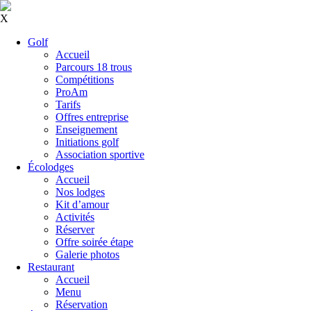
X
Golf
Accueil
Parcours 18 trous
Compétitions
ProAm
Tarifs
Offres entreprise
Enseignement
Initiations golf
Association sportive
Écolodges
Accueil
Nos lodges
Kit d’amour
Activités
Réserver
Offre soirée étape
Galerie photos
Restaurant
Accueil
Menu
Réservation