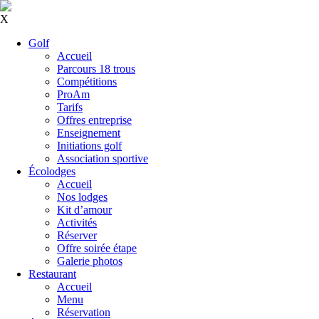
X
Golf
Accueil
Parcours 18 trous
Compétitions
ProAm
Tarifs
Offres entreprise
Enseignement
Initiations golf
Association sportive
Écolodges
Accueil
Nos lodges
Kit d’amour
Activités
Réserver
Offre soirée étape
Galerie photos
Restaurant
Accueil
Menu
Réservation